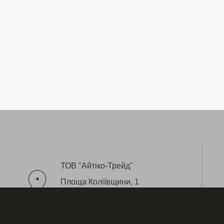
ТОВ "Айтіко-Трейд"
Площа Коліївщини, 1
(біля Арсеналу)
Львів, 79008 Україна