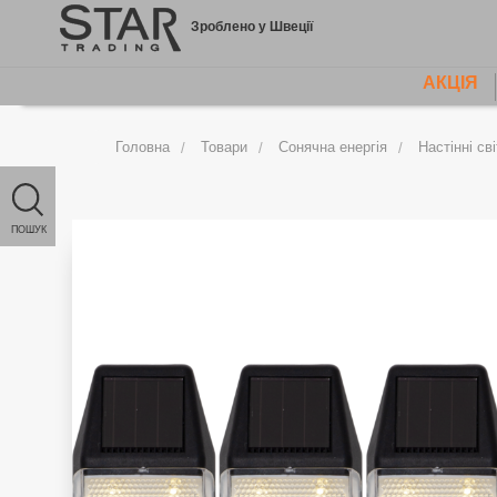
Jump
Зроблено у Швеції
to
content
АКЦІЯ
MAIN
MENU
Головна
Товари
Сонячна енергія
Настінні св
ПОШУК