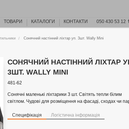
ТОВАРИ
КАТАЛОГИ
КОНТАКТИ
050 430 53 12
ітильники
Сонячний настінний ліхтар уп. 3шт. Wally Mini
СОНЯЧНИЙ НАСТІННИЙ ЛІХТАР У
3ШТ. WALLY MINI
481-62
Сонячні маленькі ліхтарики 3 шт. Світять тепли білим
світлом. Чудові для розміщення на фасаді, сходах чи пар
Специфікація
Логістична інформація