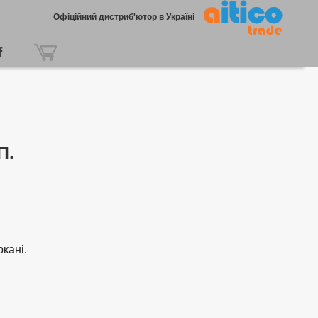
Офіційний дистриб'ютор в Україні
П.
кані.