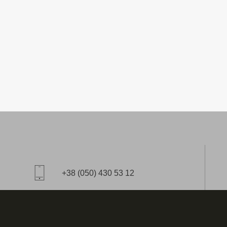
+38 (050) 430 53 12
E-mail:
star@aitico.com