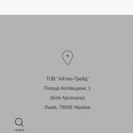
ТОВ "Айтіко-Трейд"
Площа Коліївщини, 1
(біля Арсеналу)
Львів, 79008 Україна
Магазин - вул.Староєврейська, 29
ПОШУК