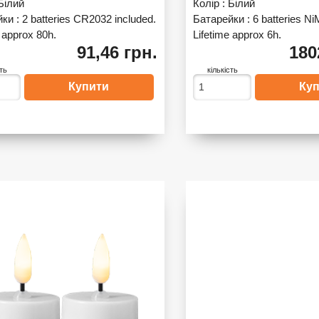
Білий
Колір :
Білий
йки :
2 batteries CR2032 included.
Батарейки :
6 batteries Ni
 approx 80h.
Lifetime approx 6h.
91,46 грн.
180
сть
кількість