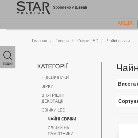
Jump
Зроблено у Швеції
to
content
АКЦІЯ
MAIN
MENU
Головна
Товари
Свічки LED
Чайні свічки
ПОШУК
Чайн
КАТЕГОРІЇ
ПІДСВІЧНИКИ
Висота 
ЗІРКИ
ВНУТРІШНІ
ДЕКОРАЦІЇ
СВІЧКИ LED
ЧАЙНІ СВІЧКИ
СВІЧКИ НА
ПАМ'ЯТНИКИ