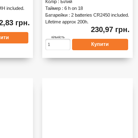
Колір :
Білий
MH included.
Таймер :
6 h on 18
Батарейки :
2 batteries CR2450 included.
2,83 грн.
Lifetime approx 200h.
230,97 грн.
кількість