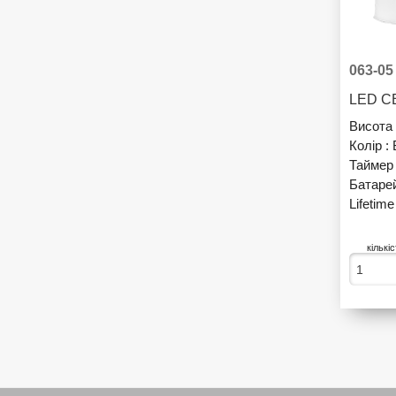
063-05
LED С
Висота 
Колір :
Таймер
Батаре
Lifetime
кількі