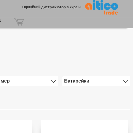
Офіційний дистриб'ютор в Україні
ймер
Батарейки