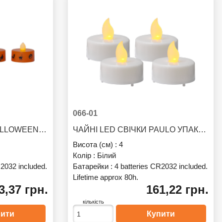
066-01
ЧАЙНІ LED СВІЧКИ HALLOWEEN УПАКОВКА 4 ШТ.
ЧАЙНІ LED СВІЧКИ PAULO УПАКОВКА 4 ШТ.
Висота (см) :
4
Колір :
Білий
R2032 included.
Батарейки :
4 batteries CR2032 included.
Lifetime approx 80h.
3,37 грн.
161,22 грн.
кількість