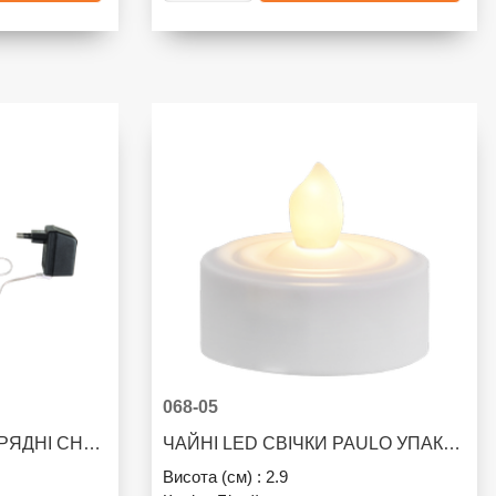
068-05
ЧАЙНІ LED СВІЧКИ ЗАРЯДНІ CHARGEME УПАКОВКА 6 ШТ.
ЧАЙНІ LED СВІЧКИ PAULO УПАКОВКА 2 ШТ.
Висота (см) :
2.9