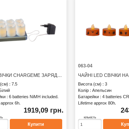
063-04
LED СВІЧКИ CHARGEME ЗАРЯДНІ УПАКОВКА 6 ШТ.
(см) :
7.5
Висота (см) :
3
Білий
Колір :
Апельсин
йки :
6 batteries NiMH included.
Батарейки :
4 batteries C
 approx 6h.
Lifetime approx 80h.
1919,09 грн.
24
сть
кількість