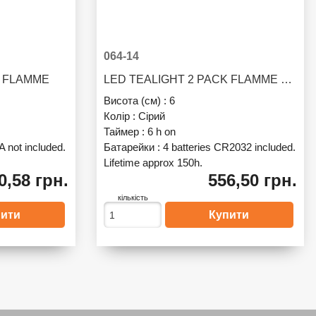
064-14
K FLAMME
LED TEALIGHT 2 PACK FLAMME MARBLE
Висота (см) :
6
Колір :
Сірий
Таймер :
6 h on
A not included.
Батарейки :
4 batteries CR2032 included.
Lifetime approx 150h.
0,58 грн.
556,50 грн.
кількість