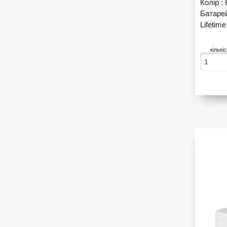
Колір :
Батаре
Lifetime
кількі