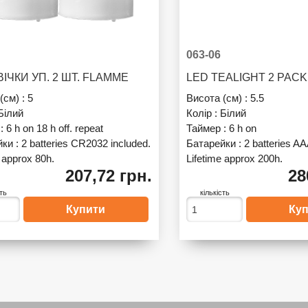
063-06
ВІЧКИ УП. 2 ШТ. FLAMME
LED TEALIGHT 2 PAC
(см) :
5
Висота (см) :
5.5
Білий
Колір :
Білий
 :
6 h on 18 h off. repeat
Таймер :
6 h on
йки :
2 batteries CR2032 included.
Батарейки :
2 batteries AA
 approx 80h.
Lifetime approx 200h.
207,72 грн.
28
сть
кількість