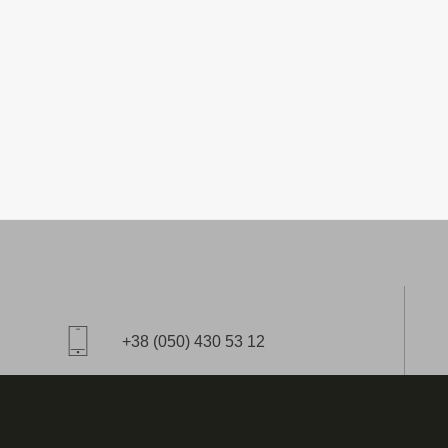
+38 (050) 430 53 12
E-mail:
star@aitico.com