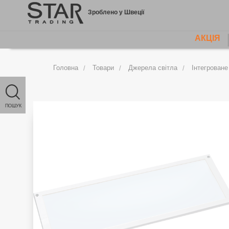
Jump
Зроблено у Швеції
to
content
АКЦІЯ
MAIN
MENU
Головна
Товари
Джерела світла
Інтегроване
ПОШУК