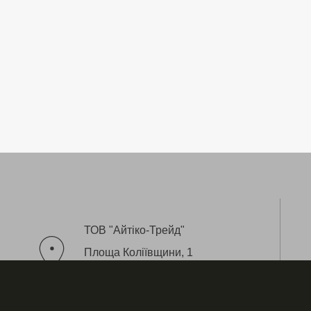
ТОВ "Айтіко-Трейд"
Площа Коліївщини, 1
(біля Арсеналу)
Львів, 79008 Україна