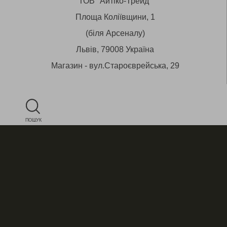
ТОВ "Айтіко-Трейд"
Площа Коліївщини, 1
(біля Арсеналу)
Львів, 79008 Україна
Магазин - вул.Староєврейська, 29
ПОШУК
+38 (050) 430 53 12
E-mail:
star@aitico.com