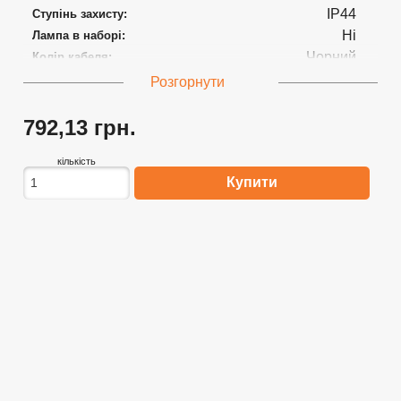
IP44
Ступінь захисту:
Ні
Лампа в наборі:
Чорний
Колір кабеля:
50
Довжина кабеля:
Розгорнути
PVC cable
Специфікація кабеля:
4.5V DC
Вхідна напруга (V):
792,13 грн.
кількість