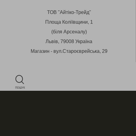
ТОВ "Айтіко-Трейд"
Площа Коліївщини, 1
(біля Арсеналу)
Львів, 79008 Україна
Магазин - вул.Староєврейська, 29
ПОШУК
+38 (050) 430 53 12
E-mail:
star@aitico.com